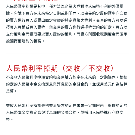
人民幣匯率期權是其中一種方法為企業客戶對沖人民幣不利的外匯風
險。它賦予買方在未來特定日期或期間內，以事先約定履約匯率向交易
的賣方進行買入或賣出固定金額的特定貨幣之權利。交易的買方可以選
擇買入買權或買入賣權，與交易的賣方進行選擇權契約的訂定，買方以
支付權利金而獲取要求賣方履約的權利，而賣方則因收取期權金而須承
擔選擇權履約的義務。
人民幣利率掉期（交收／不交收）
不交收人民幣利率掉期合約指交易雙方約定在未來的一定期限內，根據
約定的人民幣本金交換定息與浮息額的金融合約，並採用美元作為結算
貨幣。
交收人民幣利率掉期是指交易雙方約定在未來一定期限內，根據約定的
人民幣本金交換定息與浮息額的金融合約，並採用人民幣進行利息交
換。