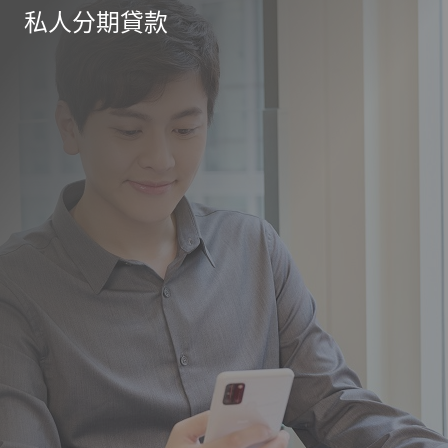
私人分期貸款
想投資但無從入手？
專屬ICBC「理財金賬
理財e時代賬戶，方便
商業銀行申請預約開
切合自己的投資產品？
戶」萬事達卡
及多元化的理財渠道。
戶，簡單方便！