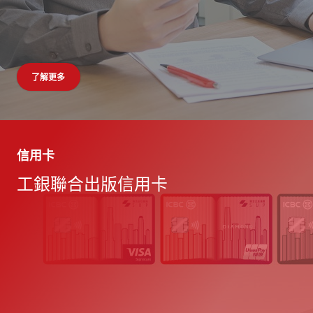
了解更多
開始比較
立即申請
立即開戶
預約開戶
信用卡
保險服務
個人綜合理財服務
企業網上銀行
人民幣財資產品
工銀聯合出版信用卡
透過人壽保險計劃，保
請即開戶，體驗最貼心
隨時隨地輕鬆自在一站
傾力為您提供全面的人
障自己與家人的未來。
周全的生活化理財服
式理財服務
民幣財資產品服務
務。