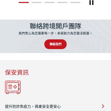
播放 /
1
2
3
4
5
聯絡跨境開戶團隊
我們悉心為您籌劃每一步，承諾致力為您靈活創富。
聯絡我們
保安資訊
提升防詐免疫力，資產安全更安心