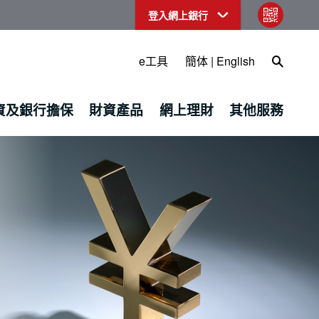
登入網上銀行
qr code
Open Sea
e工具
簡体
|
English
資及銀行擔保
財資產品
網上理財
其他服務
產品 - 中國工商銀