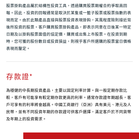
股票掛鈎產品屬於結構性投資工具，透過購買股票期權合約爭取高回
報。因此，投資的回報通常是取決於某隻或一籃子股票或股票指數的表
現而定。由於此類產品直接與股票投資表現掛鈎，其風程度險則接近背
後所投資的股票。客戶購買股票掛鈎產品，即表示同意在日後某一特定
日期及以掛鈎股票面值的協定價，購買或出售上市股票。在投資到期
時，您可獲的股份數目或投資損益，則視乎客戶所選購的股票當日價格
表現而釐定。
存款證
*
為穩健的中長期投資產品，主要以固定利率計算。與一般定期存款比
較，客戶有可能享有較定期存款更高的利率。通常存款證年期越長，客
戶可享有的利率將會越高。中國工商銀行（亞洲）具有美元、港元及人
民幣，並有不同投資年期的存款證可供客戶選擇，滿足客戶於不同貨幣
及年期上的投資需求。