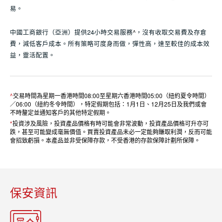
易。
中國工商銀行（亞洲）提供24小時交易服務
^
，沒有收取交易費及存倉
費，減低客戶成本。所有策略可度身而做，彈性高，達至較佳的成本效
益，靈活配置。
^
交易時間為星期一香港時間08:00至星期六香港時間05:00（紐約夏令時間）
／06:00（紐約冬令時間），特定假期包括：1月1日、12月25日及我們或會
不時釐定並通知客戶的其他特定假期。
*
投資涉及風險，投資產品價格有時可能會非常波動，投資產品價格可升亦可
跌，甚至可能變成毫無價值。買賣投資產品未必一定能夠賺取利潤，反而可能
會招致虧損。本產品並非受保障存款，不受香港的存款保障計劃所保障。
保安資訊