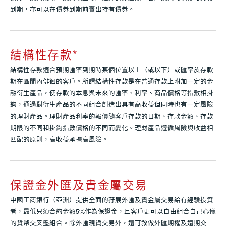
到期，亦可以在債券到期前賣出持有債券。
結構性存款
*
結構性存款適合預期匯率到期時某個位置以上（或以下）或匯率於存款
期在區間內俳徊的客戶。所謂結構性存款是在普通存款上附加一定的金
融衍生產品，使存款的本息與未來的匯率、利率、商品價格等指數相掛
鈎，通過對衍生產品的不同組合創造出具有高收益但同時也有一定風險
的理財產品。理財產品利率的報價隨客戶存款的日期、存款金額、存款
期限的不同和掛鈎指數價格的不同而變化。理財產品遵循風險與收益相
匹配的原則，高收益承擔高風險。
保證金外匯及貴金屬交易
中國工商銀行（亞洲）提供全面的孖展外匯及貴金屬交易給有經驗投資
者，最低只須合約金額5%作為保證金，且客戶更可以自由組合自己心儀
的貨幣交叉盤組合。除外匯現貨交易外，還可敘做外匯期權及遠期交