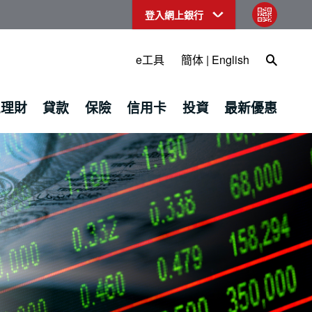
登入網上銀行
qr code
Open Sea
e工具
簡体
|
English
上理財
貸款
保險
信用卡
投資
最新優惠