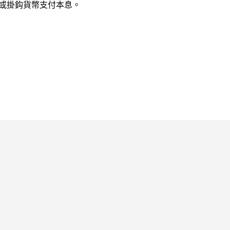
或掛鈎貨幣支付本息。