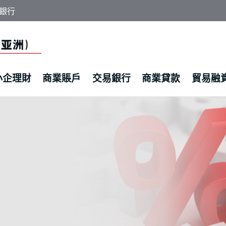
銀行
小企理財
商業賬戶
交易銀行
商業貸款
貿易融
 | 利率風險對沖