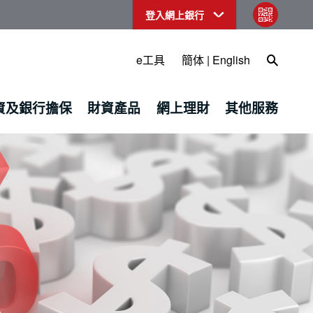
登入網上銀行
qr code
Open Sea
e工具
簡体
|
English
資及銀行擔保
財資產品
網上理財
其他服務
產品