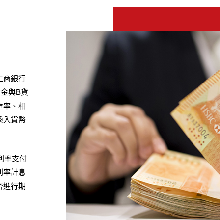
工商銀行
金與B貨
匯率、相
換入貨幣
利率支付
利率計息
否進行期