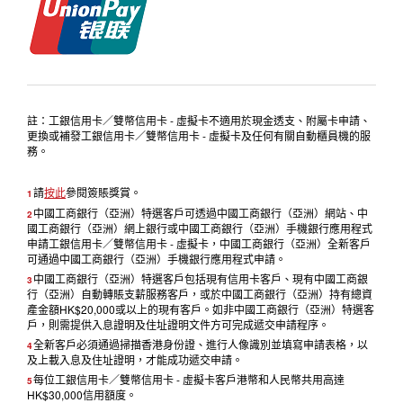
註：工銀信用卡／雙幣信用卡 - 虛擬卡不適用於現金透支、附屬卡申請、
更換或補發工銀信用卡／雙幣信用卡 - 虛擬卡及任何有關自動櫃員機的服
務。
請
按此
參閱簽賬獎賞。
1
中國工商銀行（亞洲）特選客戶可透過中國工商銀行（亞洲）網站、中
2
國工商銀行（亞洲）網上銀行或中國工商銀行（亞洲）手機銀行應用程式
申請工銀信用卡／雙幣信用卡 - 虛擬卡，中國工商銀行（亞洲）全新客戶
可通過中國工商銀行（亞洲）手機銀行應用程式申請。
中國工商銀行（亞洲）特選客戶包括現有信用卡客戶、現有中國工商銀
3
行（亞洲）自動轉賬支薪服務客戶，或於中國工商銀行（亞洲）持有總資
產金額HK$20,000或以上的現有客戶。如非中國工商銀行（亞洲）特選客
戶，則需提供入息證明及住址證明文件方可完成遞交申請程序。
全新客戶必須通過掃描香港身份證、進行人像識別並填寫申請表格，以
4
及上載入息及住址證明，才能成功遞交申請。
每位工銀信用卡／雙幣信用卡 - 虛擬卡客戶港幣和人民幣共用高達
5
HK$30,000信用額度。