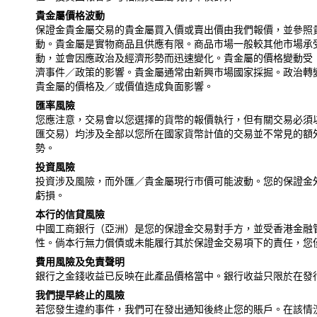
貴金屬價格波動
保證金貴金屬交易的貴金屬買入價或賣出價由我們報價，並參照
動。貴金屬是實物商品且供應有限。商品市場一般較其他市場承
動，並會因應政治及經濟形勢而迅速變化。貴金屬的價格變動受
濟事件／政策的影響。貴金屬通常由新興市場國家採掘。政治轉
貴金屬的價格及／或價值造成負面影響。
匯率風險
您應注意，交易會以您選擇的貨幣的報價執行，但有關交易必須
匯交易）均涉及全部以您所在國家貨幣計值的交易並不常見的額
勢。
投資風險
投資涉及風險，而外匯／貴金屬現行市價可能波動。您的保證金
虧損。
本行的信貸風險
中國工商銀行（亞洲）是您的保證金交易對手方，並受香港金融
性。倘本行無力償債或未能履行其於保證金交易項下的責任，您
費用風險及免責聲明
銀行之金錢收益已反映在此產品價格當中。銀行收益只限於在發
我們提早終止的風險
若您發生違約事件，我們可在發出通知後終止您的賬戶。在該情