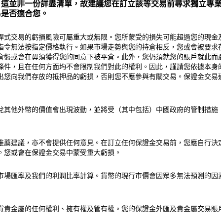
。這並非一份詳盡清單，故建議您在訂立該等交易前尋求獨立專
易是否適合您。
桿式交易的虧損風險可屬重大或無限。您所蒙受的損失可能超過您的現金
指令無法按指定價格執行。如果市場走勢與您的持倉相反，您或會被要求
倉盤或會在毋須獲得您的同意下被平倉。此外，您仍須就您的賬戶就此而
條件，且在任何方面均不會限制我們對此的權利。因此，謹請您依據本身
出您向我們存放的抵押品的虧損，否則您不應參與有關交易。保證金交易
兌其他外幣的價值會出現波動，並將受（其中包括）中國政府的管制措施
推薦建議，亦不會提供任何意見。在訂立任何保證金交易前，您應自行決
。您或會在保證金交易中蒙受重大虧損。
市場匯率及我們的利潤比率計算。貨幣的現行市價會因眾多無法預測的因
貨貴金屬的任何權利、擁有權及管有權。您的保證金外匯及貴金屬交易賬