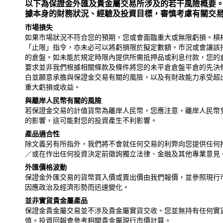
以下為保證金外匯及貴金屬交易所涉及的若干風險概要
據本身的財務狀況、經驗及投資目標，審慎考慮有關交
市場損失
如果市場狀況不符合您的預期，您或會面臨重大或無限虧損。槓
「止限」指令，亦未必可以將虧損限於擬定數額。市況或會讓該
的倉盤。如未能於規定時限內提供所需抵押品或利息付款，您的
要求並非我們根據相關條款及條件將您的未平倉倉盤平倉的先決
白並願意承擔與保證金交易有關的風險，以及有財政能力承受超
重大虧損或收益。
與離岸人民幣有關的風險
若保證金交易的計值貨幣為離岸人民幣，您應注意，離岸人民幣
的影響，這可能對您的投資產生不利影響。
產品適合性
除文義另有所指外，我們將不會就任何交易的利弊向您提供任何
／或在作出任何投資決定前徵詢獨立法律、金融及其他專業意見
外匯價格波動
保證金外匯交易的貨幣買入價或賣出價由我們報價，並參照現行
因應政治及經濟形勢而迅速變化。
並非實貨貴金屬產品
保證金貴金屬交易並不涉及貴金屬實貨交收。您並無持有任何實
值。投資回報會參考相關貴金屬現行市價計算。