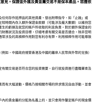
業意見。保證金外匯及貴金屬交易不是保本產品。您應依
及任何存作抵押品的其他資產。發出附帶指令，如「止蝕」或
在短時間內存入額外保證金款額（可能涉及龐大數額）以維持您
產生的虧損及就您的賬戶所收取的利息負責。對於額外保證金的
的財務狀況及投資目標，仔細考慮有關交易是否適合。除非您明
通常涉及的高槓桿作用對您有利亦有弊。利用槓桿作用可能導致
（例如，中國政府規管香港及中國的離岸人民幣與外幣的兌換）
定有關交易是否符合您的投資需要，自行就投資進行盡職審查及
素而有大幅波動。價格乃按相關市場的供求情況自由浮動，並會
戶內的貴金屬的分配為名義上的，並只會用作釐定賬戶的現金價