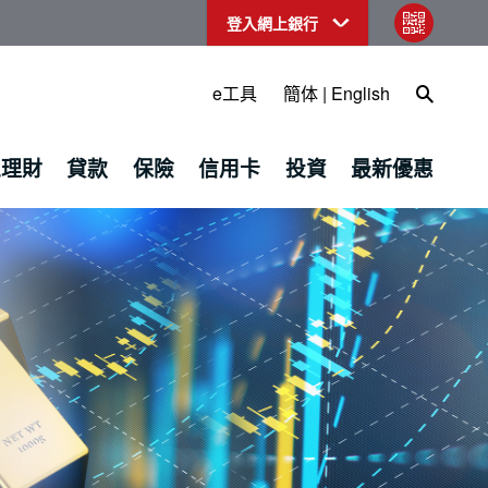
登入網上銀行
qr code
Open Sea
e工具
簡体
|
English
上理財
貸款
保險
信用卡
投資
最新優惠
商銀行（亞洲）