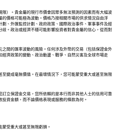
規限）。貴金屬的現行市價會因眾多無法預測的因素而有大幅波
屬的價格可能極為波動。價格乃按相關市場的供求情況自由浮
計劃、外匯監控計劃、政府政策、國際政治事件、軍事事件及經
分歧。政治或經濟不穩可能影響投資者對貴金屬的信心，從而對
元之間的匯率波動的風險。任何涉及外幣的交易（包括保證金外
和經濟政策的變動、政治動盪、戰爭、自然災害及全球市場走
甚至變成毫無價值。在最壞情況下，您可能蒙受重大或甚至無限
您訂立保證金交易，您所依賴的是本行而非其他人士的信用可靠
數投資金額，而不論價格表現或服務的條款為何。
能蒙受重大或甚至無限虧損。