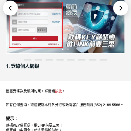
Previous
Next
1
2
3
4
5
6
7
8
1. 登錄個人網銀
優惠受條款及細則約束，詳情請
按此
。
如有任何查询，歡迎親臨本行各分行或致電客戶服務熱線(852) 2189 5588。
提示︰
數碼KEY睇緊啲，撳LINK前要三思！
借賣戶口中圈套，助洗黑錢毀前途。