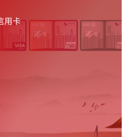
務
信用卡
計劃，保障
驗最貼心周
自在一站式
全面的人民
未來。
財服務。
務