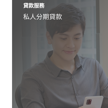
貸款服務
投資服務
理財金賬戶服務
綜合理財服務
商業賬戶服務
私人分期貸款
想投資但無從入手？
專屬ICBC「理財金賬戶」
理財e時代賬戶，方便及多
商業銀行申請預約開戶，
切合自己的投資產品？
萬事達卡
元化的理財渠道。
簡單方便！