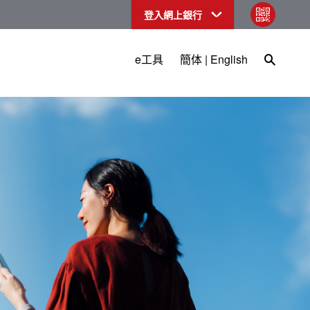
登入網上銀行
qr code
Open Sea
e工具
簡体
|
English