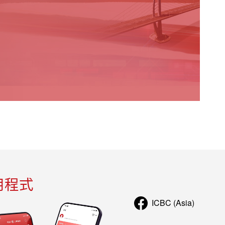
top the slider
用程式
ICBC (Asia)