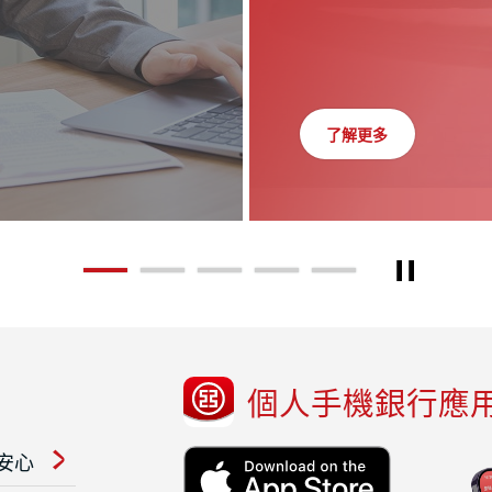
了解更多
立即行動
了解更多
立即申請
了解更多
Play / S
1
2
3
4
5
個人手機銀行應
安心