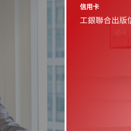
信用卡
保險服務
個人綜合理財服
企業網上銀行
人民幣財資產品
工銀聯合出版
透過人壽保險
請即開戶，體
隨時隨地輕鬆
傾力為您提供
自己與家人的
全的生活化理
理財服務
幣財資產品服