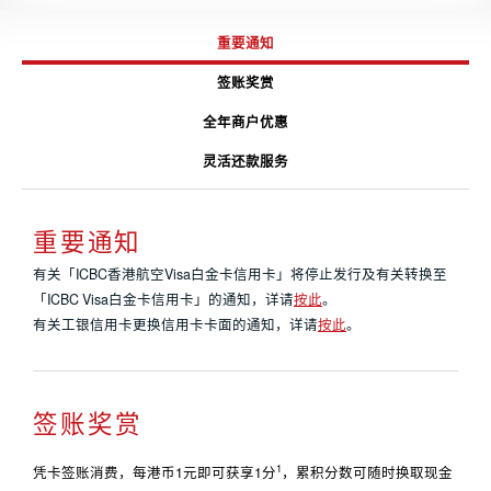
重要通知
签账奖赏
全年商户优惠
灵活还款服务
重要通知
有关「ICBC香港航空Visa白金卡信用卡」将停止发行及有关转换至
「ICBC Visa白金卡信用卡」的通知，详请
按此
。
有关工银信用卡更换信用卡卡面的通知，详请
按此
。
签账奖赏
1
凭卡签账消费，每港币1元即可获享1分
，累积分数可随时换取现金