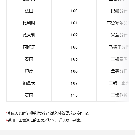
法国
160
巴黎分行
比利时
161
布鲁塞尔分行
意大利
162
米兰分行
西班牙
163
马德里分行
泰国
165
工银泰国
印度
166
孟买分行
加拿大
167
工银加拿大
英国
115
工银伦敦
*
实际入账时间视乎收款行当地的外管要求及操作而定。
^
适用于工银速汇的国家／地区，详见以下列表。