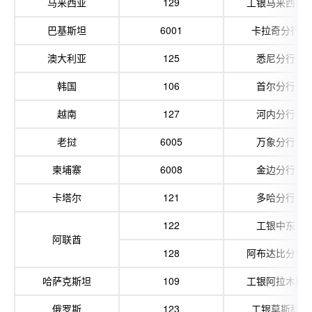
马来西亚
129
工银马来西亚
巴基斯坦
6001
卡拉奇分行
澳大利亚
125
悉尼分行
韩国
106
首尔分行
越南
127
河内分行
老挝
6005
万象分行
柬埔寨
6008
金边分行
卡塔尔
121
多哈分行
122
工银中东
阿联酋
128
阿布达比分行
哈萨克斯坦
109
工银阿拉木图
俄罗斯
123
工银莫斯科