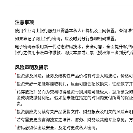
注意事项
使用企业网上银行服务只需基本私人计算机及上网装置。查询详
如果忘记了网上银行密码，应及时到分行办理密码重置。
电子密码器采用新一代动态密码技术，安全可靠，全面提升客户
银行之信用卡账单作缴款、购买本票或汇票（授权第三者到分行
风险声明及提示
1
投资涉及风险，证券及结构性产品价格有时会大幅波动，价格可
2
投资未必一定能够赚取利润，反而可能会招致损失，往绩数字并
3
藉存放抵押品而为交易取得融资亏损风险可能极大，您所蒙受的
金款项或缴付利息。假如您未能在指定的时间内支付所需的保证
责。
4
投资前应先阅读有关产品发售文件、财务报表及相关的风险声明
5
若有需要更应咨询独立之法律、财务、财务及其他专业意见，方
6
密码必须保密及安全，及定时更改私人密码。