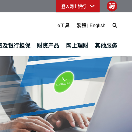
登入网上银行
qr code
Open Sea
e工具
繁體
|
English
资及银行担保
财资产品
网上理财
其他服务
、跨境转账 - 中国