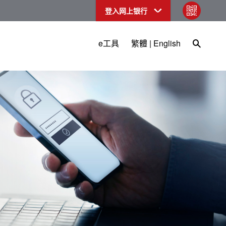
登入网上银行
qr code
Open Sea
e工具
繁體
|
English
商银行（亚洲）