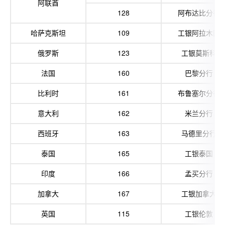
阿联酋
128
阿布达比分行
哈萨克斯坦
109
工银阿拉木图
俄罗斯
123
工银莫斯科
法国
160
巴黎分行
比利时
161
布鲁塞尔分行
意大利
162
米兰分行
西班牙
163
马德里分行
泰国
165
工银泰国
印度
166
孟买分行
加拿大
167
工银加拿大
英国
115
工银伦敦