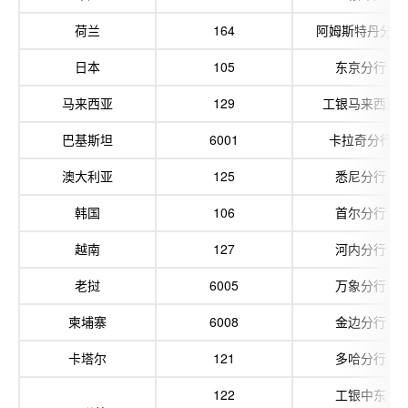
荷兰
164
阿姆斯特丹分行
日本
105
东京分行
马来西亚
129
工银马来西亚
巴基斯坦
6001
卡拉奇分行
澳大利亚
125
悉尼分行
韩国
106
首尔分行
越南
127
河内分行
老挝
6005
万象分行
柬埔寨
6008
金边分行
卡塔尔
121
多哈分行
122
工银中东