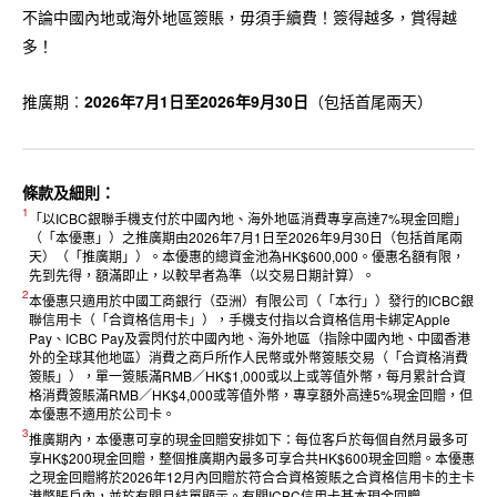
不論中國內地或海外地區簽賬，毋須手續費！簽得越多，賞得越
多！
推廣期︰
2026年7月1日至2026年9月30日
（包括首尾兩天）
條款及細則：
1
「以ICBC銀聯手機支付於中國內地、海外地區消費專享高達7%現金回贈」
（「本優惠」）之推廣期由2026年7月1日至2026年9月30日（包括首尾兩
天）（「推廣期」）。本優惠的總資金池為HK$600,000。優惠名額有限，
先到先得，額滿即止，以較早者為準（以交易日期計算）。
2
本優惠只適用於中國工商銀行（亞洲）有限公司（「本行」）發行的ICBC銀
聯信用卡（「合資格信用卡」），手機支付指以合資格信用卡綁定Apple
Pay、ICBC Pay及雲閃付於中國內地、海外地區（指除中國內地、中國香港
外的全球其他地區）消費之商戶所作人民幣或外幣簽賬交易（「合資格消費
簽賬」），單一簽賬滿RMB／HK$1,000或以上或等值外幣，每月累計合資
格消費簽賬滿RMB／HK$4,000或等值外幣，專享額外高達5%現金回贈，但
本優惠不適用於公司卡。
3
推廣期內，本優惠可享的現金回贈安排如下：每位客戶於每個自然月最多可
享HK$200現金回贈，整個推廣期內最多可享合共HK$600現金回贈。本優惠
之現金回贈將於2026年12月內回贈於符合合資格簽賬之合資格信用卡的主卡
港幣賬戶內，並於有關月結單顯示。有關ICBC信用卡基本現金回贈