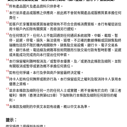
10
所有產品圖片及產品資料只供參考。
11
本行並非產品或服務之供應商，故此將不會就有關產品或服務質素承擔任何
責任。
12
如客戶於享獲簽賬獎賞後被發現有不符合合資格消費簽賬，本行有權從該信
用卡賬戶內扣除有關獎賞，而毋須另行通知。
13
在任何情況下，任何人士不能因遇到任何通訊系統故障、中斷、截取、暫
停、延遲、停電、損失、無法使用、毀壞、不正確的數據傳輸或因銷售點終
端機包括但不限於機內相關軟件、銷售點交易設備、銀行卡、電子交易系
統、銀行系統、電話線及網路等技術問題而引致交易付款有暫時影響、延遲
或未能成功完成而向本行提出任何申索。
14
本行保留權利隨時取消及／或暫停本優惠，及／或更改此條款及細則，並對
有關取消或暫停或更改概不承擔任何責任。
15
如有任何爭議，本行及參與商戶保留最終決定權。
16
持卡人如有任何舞弊或欺詐行為，本行保留追究之權利及取消持卡人享用本
優惠之資格。
17
並非本條款及細則任何一方的任何人士或實體，將不會擁有於合約（第三者
權利）條例（香港法例第623章）下強制執行本條款及細則任何部份的權
利。
18
本條款及細則的中英文本如有歧義，概以中文本為準。
提示：
借定唔借？還得到先好借！