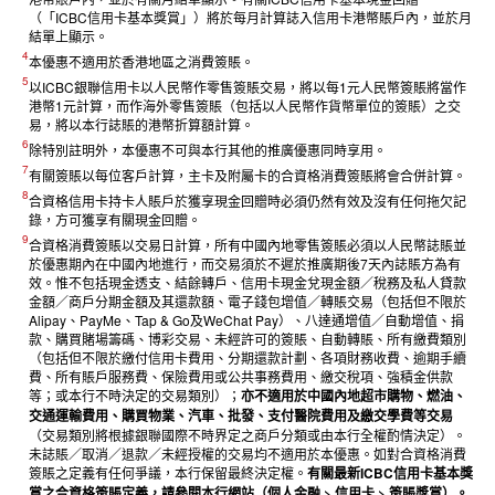
（「ICBC信用卡基本獎賞」）將於每月計算誌入信用卡港幣賬戶內，並於月
結單上顯示。
4
本優惠不適用於香港地區之消費簽賬。
5
以ICBC銀聯信用卡以人民幣作零售簽賬交易，將以每1元人民幣簽賬將當作
港幣1元計算，而作海外零售簽賬（包括以人民幣作貨幣單位的簽賬）之交
易，將以本行誌賬的港幣折算額計算。
6
除特別註明外，本優惠不可與本行其他的推廣優惠同時享用。
7
有關簽賬以每位客戶計算，主卡及附屬卡的合資格消費簽賬將會合併計算。
8
合資格信用卡持卡人賬戶於獲享現金回贈時必須仍然有效及沒有任何拖欠記
錄，方可獲享有關現金回贈。
9
合資格消費簽賬以交易日計算，所有中國內地零售簽賬必須以人民幣誌賬並
於優惠期內在中國內地進行，而交易須於不遲於推廣期後7天內誌賬方為有
效。惟不包括現金透支、結餘轉戶、信用卡現金兌現金額／稅務及私人貸款
金額／商戶分期金額及其還款額、電子錢包增值／轉賬交易（包括但不限於
Alipay、PayMe、Tap & Go及WeChat Pay）、八達通增值／自動增值、捐
款、購買賭場籌碼、博彩交易、未經許可的簽賬、自動轉賬、所有繳費類別
（包括但不限於繳付信用卡費用、分期還款計劃、各項財務收費、逾期手續
費、所有賬戶服務費、保險費用或公共事務費用、繳交稅項、強積金供款
等；或本行不時決定的交易類別）；
亦不適用於中國內地超市購物、燃油、
交通運輸費用、購買物業、汽車、批發、支付醫院費用及繳交學費等交易
（交易類別將根據銀聯國際不時界定之商戶分類或由本行全權酌情決定）。
未誌賬／取消／退款／未經授權的交易均不適用於本優惠。如對合資格消費
簽賬之定義有任何爭議，本行保留最終決定權。
有關最新ICBC信用卡基本獎
賞之合資格簽賬定義，請參閱本行網站（個人金融 > 信用卡 > 簽賬獎賞）。