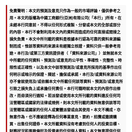
免責聲明：本文的預測及意見只作為一般的市場評論，僅供參考之
用。本文的版權為中國工商銀行(亞洲)有限公司(「本行」)所有，在
未經本行同意前，不得以任何形式複製、分發或本文的全部或部分
的內容，本行不會對利用本文內的資料而造成的任何直接或間接之
損失負責。本文中所刊載的資料是根據本行認為可靠的資料來源編
制而成，惟該等資料的來源未有經獨立核證，資料只供一般參考用
途。本行及/或第三方資訊提供者（「資料來源公司」）並無就本文
中所載的任何資料、預測及/或意見的公平性、準確性、完整性、時
限性或正確性，以及本文中該等預測及/或意見所採用的基準作出任
何明示或暗示的保證、陳述、擔保或承諾，本行及/或資料來源公司
亦不會就使用及/或依賴本文中所載任何該等資料、預測及/或意見所
引致之損失負上或承擔任何責任。本行可隨時就本文的內容作出修
改，而毋須另行通知。若派發或使用本文所刊載的資料違反任何司
法管轄區或國家的法律或規例，則本文所刊載的資料無意供該等司
法管轄區或國家的任何人或實體派發或由其使用。本文不構成，亦
無意作為，也不應被詮釋為任何專業意見、要約，招攬或邀請購
買、出售任何證券。本文所載資料沒有考慮到任何人的投資目標、
財務狀況和風險偏好及投資者的任何個人資料。本文無意提供任何