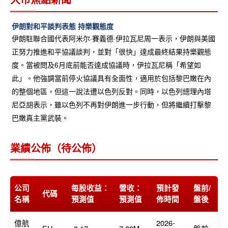
伊朗對和平談判表態 持樂觀態度
伊朗駐聯合國代表阿米尔·賽義德·伊拉瓦尼周一表示，伊朗與美國
正努力推進和平協議談判，並對「很快」達成最終結果持樂觀態
度。當被問及6月底前能否達成協議時，伊拉瓦尼稱「希望如
此」。他強調當前停火協議具有全面性，適用於包括黎巴嫩在內
的整個地區，但這一說法遭以色列反對。同時，以色列總理內塔
尼亞胡表示，雖以色列不再對伊朗進一步行動，但將繼續打擊黎
巴嫩真主黨武裝。
業績公佈（待公佈）
公司
每股收益：
營收：
預計發
盤前/
代碼
名稱
預測值
預測值
佈時間
盤後
億航
2026-