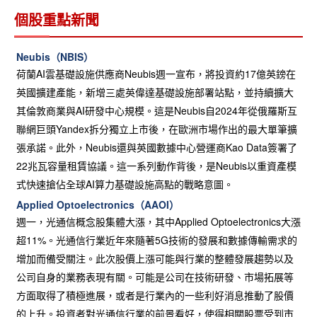
個股重點新聞
Neubis（NBIS）
荷蘭AI雲基礎設施供應商Neubis週一宣布，將投資約17億英鎊在
英國擴建產能，新增三處英偉達基礎設施部署站點，並持續擴大
其倫敦商業與AI研發中心規模。這是Neubis自2024年從俄羅斯互
聯網巨頭Yandex拆分獨立上市後，在歐洲市場作出的最大單筆擴
張承諾。此外，Neubis還與英國數據中心營運商Kao Data簽署了
22兆瓦容量租賃協議。這一系列動作背後，是Neubis以重資產模
式快速搶佔全球AI算力基礎設施高點的戰略意圖。
Applied Optoelectronics（AAOI）
週一，光通信概念股集體大漲，其中Applied Optoelectronics大漲
超11%。光通信行業近年來隨著5G技術的發展和數據傳輸需求的
增加而備受關注。此次股價上漲可能與行業的整體發展趨勢以及
公司自身的業務表現有關。可能是公司在技術研發、市場拓展等
方面取得了積極進展，或者是行業內的一些利好消息推動了股價
的上升。投資者對光通信行業的前景看好，使得相關股票受到市