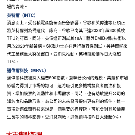
場的青睞。
英特爾（INTC）
消息面上，受台積電產能全面告急影響，谷歌和英偉達等巨頭正
將英特爾列為備選代工廠商。谷歌已向其下達2028年超300萬枚
TPU的訂單，同時，英偉達正測試其18A工藝與EMIB封裝技術以
用於2028年新架構。SK海力士亦在進行兼容性測試，英特爾迎來
代工業務重大突破窗口。受消息推動，英特爾股價昨日大漲超
11%。
邁偉爾科技（MRVL）
邁偉爾科技被納入標普500指數，意味著公司的規模、業績和市場
影響力得到了市場的認可。這將吸引更多機構投資者關注和投
資，增加股票的流動性和市場需求。同時，也有助於提升公司的
知名度和品牌形象，為公司的未來發展提供更有利的條件。這一
事項對邁偉爾科技來說是一個重要的裡程碑，可能會對其股價產
生長期的積極影響。受消息刺激，邁偉爾科技昨日大漲超9%。
大市焦點新聞