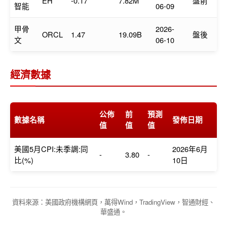
EH
-0.17
7.82M
盤前
智能
06-09
甲骨
2026-
ORCL
1.47
19.09B
盤後
文
06-10
經濟數據
公佈
前
預測
數據名稱
發佈日期
值
值
值
美國5月CPI:未季調:同
2026年6月
-
3.80
-
比(%)
10日
資料來源：美國政府機構網頁，萬得Wind，TradingView，智通財經、
華盛通。