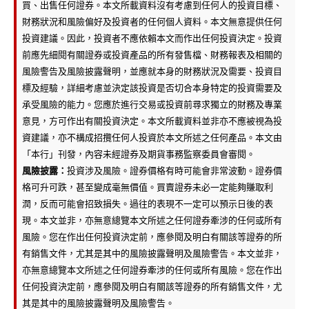
買、出售任何證券。本文所載資料沒有考慮到任何人的投資目標、
財務狀況和風險偏好及投資者的任何個人資料。本文無意提供任何
投資建議。因此，投資者不應依賴本文而作出任何投資決定。投資
前應先細閱有關證券或投資產品的所有發售檔、財務報表及相關的
風險警告及風險披露聲明，並應就本身的財務狀況及需要、投資目
標及經驗，詳細考慮並決定該投資是否切合本身特定的投資需要及
承受風險的能力。您應於進行交易或投資前尋求獨立的財務及專業
意見，方可作出有關投資決定。本文所載資料並非亦不應被視為投
資建議，亦不構成招攬任何人投資於本文所述之任何產品。本文由
「本行」刊發，內容未經證券及期貨事務監察委員會審閱。
風險披露：
投資涉及風險。證券價格有時可能會非常波動。證券價
格可升可跌，甚至變成毫無價值。買賣證券未必一定能夠賺取利
潤，反而可能會招致損失。過往的表現不一定可以預示日後的表
現。本文並非，亦無意總覽本文所述之任何證券牽涉的任何或所有
風險。您在作出任何投資決定前，應參閱及明白有關該等證券的所
有銷售文件，尤其是其中的風險披露聲明及風險警告。本文並非，
亦無意總覽本文所述之任何證券牽涉的任何或所有風險。您在作出
任何投資決定前，應參閱及明白有關該等證券的所有銷售文件，尤
其是其中的風險披露聲明及風險警告。