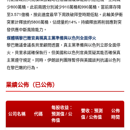
少800萬桶，此前兩週分別減少910萬桶和990萬桶，當前庫存降
至3.571億桶，按此速度最早下周跌破拜登時期低點。此輪美伊衝
突累計釋放約5800萬桶，佔總量約14%，持續釋放將削弱應對突
發供應中斷風險能力。
媒體稱黎巴嫩官員稱真主黨準備與以色列全面停火
黎巴嫩議會議長貝里顧問透露，真主黨準備與以色列立即全面停
火，貝里承諾確保執行。但美國和以色列官員質疑其能否確保真
主黨遵守規定。同時，伊朗談判團隊暫停與美國談判抗議以色列
在黎巴嫩的行為。
業績公佈（已公佈）
每股收益：
營收：預測
公佈
公司名稱
代碼
預測值 / 公
值 / 公佈值
時間
佈值