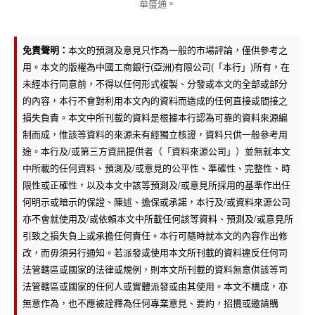
華盛通。
免責聲明：
本文的預測及意見只作為一般的市場評論，僅供參考之
用。本文的版權為中國工商銀行(亞洲)有限公司(「本行」)所有，在
未經本行同意前，不得以任何形式複製、分發或本文的全部或部分
的內容，本行不會對利用本文內的資料而造成的任何直接或間接之
損失負責。本文中所刊載的資料是根據本行認為可靠的資料來源編
制而成，惟該等資料的來源未有經獨立核證，資料只供一般參考用
途。本行及/或第三方資訊提供者（「資料來源公司」）並無就本文
中所載的任何資料、預測及/或意見的公平性、準確性、完整性、時
限性或正確性，以及本文中該等預測及/或意見所採用的基準作出任
何明示或暗示的保證、陳述、擔保或承諾，本行及/或資料來源公司
亦不會就使用及/或依賴本文中所載任何該等資料、預測及/或意見所
引致之損失負上或承擔任何責任。本行可隨時就本文的內容作出修
改，而毋須另行通知。若派發或使用本文所刊載的資料違反任何司
法管轄區或國家的法律或規例，則本文所刊載的資料無意供該等司
法管轄區或國家的任何人或實體派發或由其使用。本文不構成，亦
無意作為，也不應被詮釋為任何專業意見、要約，招攬或邀請購