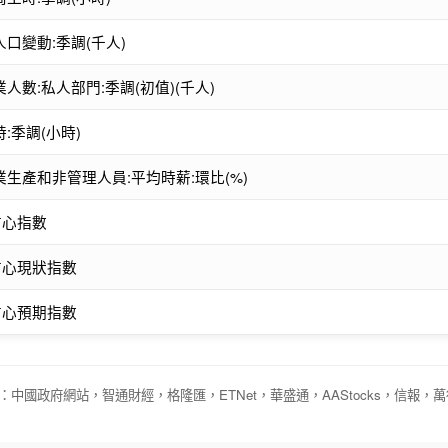
口變動:季調(千人)
人數:私人部門:季調(初值)(千人)
:季調(小時)
生產和非管理人員:平均時薪:環比(%)
資信心指數
資信心現狀指數
資信心預期指數
：中國政府網站，智通財經，格隆匯，ETNet，華盛通，AAStocks，信報，萬得