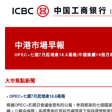
跳转到主要内容
中港市場早報
OPEC+七國7月起增產18.8萬桶|中國連續19個
大市焦點新聞
OPEC+七國7月起增產18.8萬桶
根據OPEC+於週日會議後發布的公報，參與框架的七個國
桶。公報中強調，各國重申在當前市場環境下保持謹慎態度