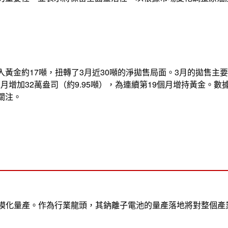
入黃金約17噸，扭轉了3月近30噸的淨拋售局面。3月的拋售
較上月增加32萬盎司（約9.95噸），為連續第19個月增持黃金。
關注。
規模化量產。作為行業龍頭，其鈉離子電池的量產落地將對整個產