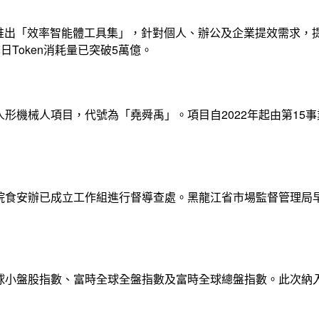
推出「效率智能體工具集」，針對個人、辦公及企業提效需求，
日Token消耗量已突破5萬億。
形機械人項目，代號為「堯舜禹」。項目自2022年起由第15
院食安辦已成立工作組進行督導查處。黑龍江省市場監督管理局
小盤股指數、富時全球全盤指數及富時全球總盤指數。此次納入將於