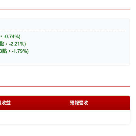
點，-0.74%)
87點，-2.21%)
.83點，-1.79%)
股收益
預報營收