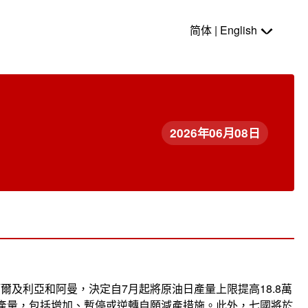
简体 | English
2026年06月08日
及利亞和阿曼，決定自7月起將原油日產量上限提高18.8萬
產量，包括增加、暫停或逆轉自願減產措施。此外，七國將於