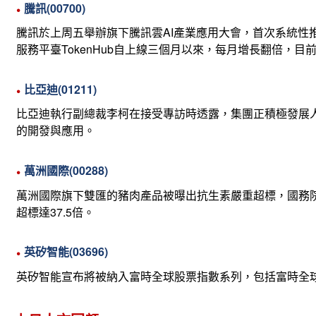
騰訊(00700)
騰訊於上周五舉辦旗下騰訊雲AI產業應用大會，首次系統性
服務平臺TokenHub自上線三個月以來，每月增長翻倍，目前
比亞迪(01211)
比亞迪執行副總裁李柯在接受專訪時透露，集團正積極發展人
的開發與應用。
萬洲國際(00288)
萬洲國際旗下雙匯的豬肉產品被曝出抗生素嚴重超標，國務
超標達37.5倍。
英矽智能(03696)
英矽智能宣布將被納入富時全球股票指數系列，包括富時全球