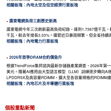
相關板塊：內地太空及低空經濟行業板塊
廣東電網負荷三創歷史新高
廣東電網今年三次刷新最高負荷紀錄，達到1.7367億千瓦，較
千瓦，較去年增長3.33%。儘管近日暴雨頻繁，但全省持
相關板塊：內地電力行業板塊
2026年首季DRAM合約價急升
根據TrendForce集邦諮詢最新存儲器產業調查，2026年第一
美元。隨著AI應用由大型語言模型（LLM）訓練逐步轉向AI推
LPDDR5X及高容量RDIMM，擴大至各容量規格的RDIMM
相關板塊：內地芯片及半導體行業板塊
個股重點新聞