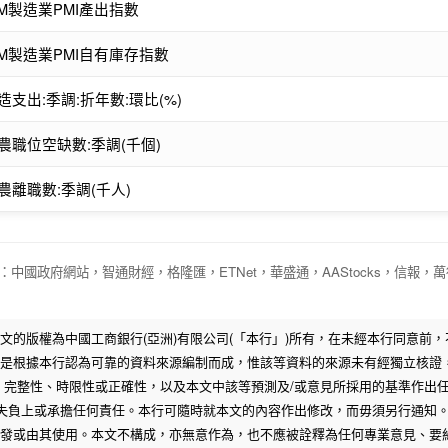
SM製造業PMI產出指數
SM製造業PMI自有庫存指數
造支出:季調:折年數:環比(%)
農職位空缺數:季調(千個)
農離職數:季調(千人)
：中國政府網站，智通財經，格隆匯，ETNet，華盛通，AAStocks，信報，萬得
文的版權為中國工商銀行(亞洲)有限公司(「本行」)所有，在未經本行同意前
是根據本行認為可靠的資料來源編制而成，惟該等資料的來源未有經獨立核證
、完整性、時限性或正確性，以及本文中該等預測及/或意見所採用的基準作出
損失負上或承擔任何責任。本行可隨時就本文的內容作出修改，而毋須另行通知
發或由其使用。本文不構成，亦無意作為，也不應被詮釋為任何專業意見、要