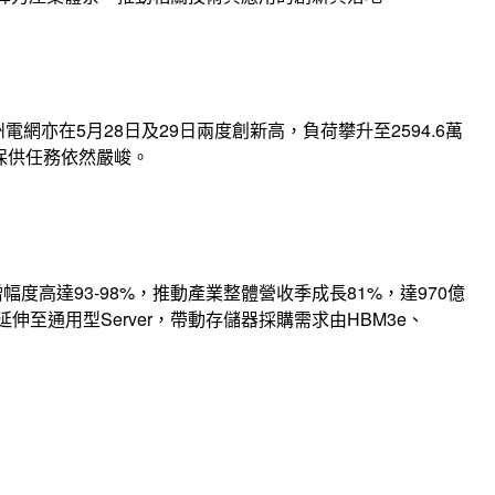
網亦在5月28日及29日兩度創新高，負荷攀升至2594.6萬
保供任務依然嚴峻。
季增幅度高達93-98%，推動產業整體營收季成長81%，達970億
延伸至通用型Server，帶動存儲器採購需求由HBM3e、