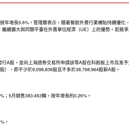
人民幣，按年增長5.6%。管理層表示，隨著餐飲外賣行業補貼持續
，繼續擴大與同類平臺在外賣單位經濟（UE）上的優勢。若競爭
發行A股，並向上海證券交易所申請該等A股在科創板上市及准予
不少於9,098,838股且不多於38,768,964股新A股。
；5月銷售383,453輛，按年增長約0.26%。
1%。