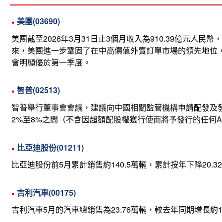
美團(03690)
美團截至2026年3月31日止3個月收入為910.39億元
來，美團進一步鞏固了在中高價值外賣訂單市場的領先地位
會明顯優於第一季度。
智普(02513)
智普舉行董事會會議，建議向中國相關監管機構申請配發及
2%至8%之間（不含因超額配股權獲行使而將予發行的任何A股），即
比亞迪股份(01211)
比亞迪股份前5月累計銷售約140.5萬輛，累計按年下降20.32%
吉利汽車(00175)
吉利汽車5月的汽車總銷售為23.76萬輛，較去年同期增長約