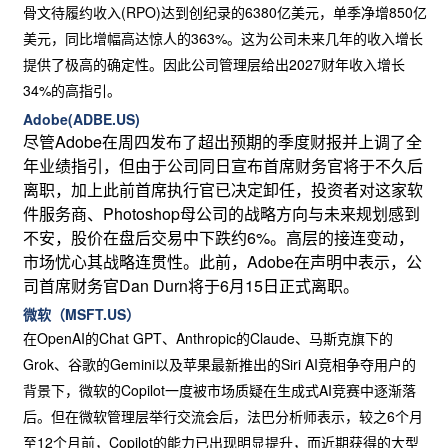
骨文待履约收入(RPO)达到创纪录的6380亿美元，单季净增850亿
美元，同比增幅高达惊人的363%。这为公司未来几年的收入增长
提供了极高的确定性。因此公司管理层给出2027财年收入增长
34%的高指引。
Adobe(ADBE.US)
尽管Adobe在周四发布了超出预期的季度财报并上调了全
年业绩指引，但由于公司同日宣布首席财务官将于不久后
离职，加上此前首席执行官已决定卸任，投资者对这家软
件服务商、Photoshop母公司的战略方向与未来规划感到
不安，股价在盘后交易中下跌约6%。高层的接连变动，
市场忧心其战略连贯性。此前，Adobe在声明中表示，公
司首席财务官Dan Durn将于6月15日正式离职。
微软（MSFT.US）
在OpenAI的Chat GPT、Anthropic的Claude、马斯克旗下的
Grok、谷歌的Gemini以及苹果最新推出的Siri AI竞相争夺用户的
背景下，微软的Copilot一度被市场质疑在生成式AI竞赛中逐渐落
后。但在微软管理层举行交流会后，法巴分析师表示，较之6个月
至12个月前，Copilot的能力已出现明显提升，而近期获得的大型