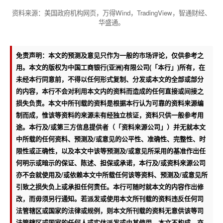
资料来源：美国政府机构网页，万得Wind，TradingView，智通财经、
华盛通。
免责声明：本文的预测及意见只作为一般的市场评论，仅供参考之
用。本文的版权为中国工商银行(亚洲)有限公司(「本行」)所有，在
未经本行同意前，不得以任何形式复制、分发或本文的全部或部分
的内容，本行不会对利用本文内的资料而造成的任何直接或间接之
损失负责。本文中所刊载的资料是根据本行认为可靠的资料来源编
制而成，惟该等资料的来源未有经独立核证，资料只供一般参考用
途。本行及/或第三方信息提供者（「资料来源公司」）并无就本文
中所载的任何资料、预测及/或意见的公平性、准确性、完整性、时
限性或正确性，以及本文中该等预测及/或意见所采用的基准作出任
何明示或暗示的保证、陈述、担保或承诺，本行及/或资料来源公司
亦不会就使用及/或依赖本文中所载任何该等资料、预测及/或意见所
引致之损失负上或承担任何责任。本行可随时就本文的内容作出修
改，而毋须另行通知。若派发或使用本文所刊载的资料违反任何司
法管辖区或国家的法律或规例，则本文所刊载的资料无意供该等司
法管辖区或国家的任何人或实体派发或由其使用。本文不构成，亦