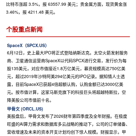
比特币涨超 3.5%，报 63557.99 美元；贵金属方面，现货黄金涨
3.46%，报 4211.48 美元。
个股重点新闻
SpaceX（SPCX.US）
6月12日，史上最大IPO将正式登陆纳斯达克。太空火箭发射服务
商、卫星通信运营商SpaceX以代码SPCX进行交易，发行价为每
股135美元，对应市值接近1.8万亿美元，募资规模高达750亿美
元，超过2019年沙特阿美294亿美元的IPO记录。据知情人士透
露，目前SpaceX已获超4倍超额认购，认购金额已达3000亿美
元。按市值计算，这家马斯克旗下的科技巨头将超越特斯拉，空
降美股公司市值前十名。
甲骨文 (ORCL.US)
美股盘后，甲骨文发布了2026财年第四季度及全年财报。在极度
旺盛的AI算力需求和数据库多云战略的推动下，公司的订单储备、
营收增速及未来的资本开支计划均创下惊人规模。财报显示，甲