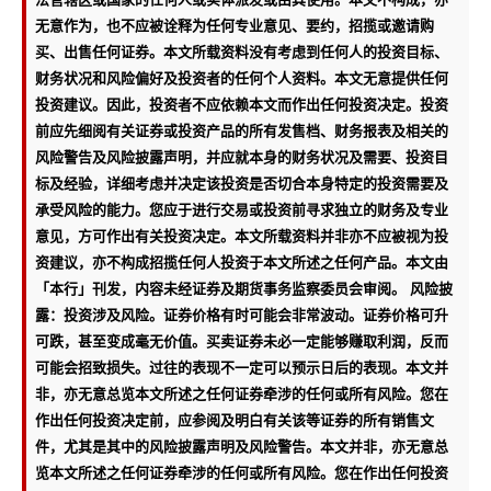
无意作为，也不应被诠释为任何专业意见、要约，招揽或邀请购
买、出售任何证券。本文所载资料没有考虑到任何人的投资目标、
财务状况和风险偏好及投资者的任何个人资料。本文无意提供任何
投资建议。因此，投资者不应依赖本文而作出任何投资决定。投资
前应先细阅有关证券或投资产品的所有发售档、财务报表及相关的
风险警告及风险披露声明，并应就本身的财务状况及需要、投资目
标及经验，详细考虑并决定该投资是否切合本身特定的投资需要及
承受风险的能力。您应于进行交易或投资前寻求独立的财务及专业
意见，方可作出有关投资决定。本文所载资料并非亦不应被视为投
资建议，亦不构成招揽任何人投资于本文所述之任何产品。本文由
「本行」刊发，内容未经证券及期货事务监察委员会审阅。 风险披
露：投资涉及风险。证券价格有时可能会非常波动。证券价格可升
可跌，甚至变成毫无价值。买卖证券未必一定能够赚取利润，反而
可能会招致损失。过往的表现不一定可以预示日后的表现。本文并
非，亦无意总览本文所述之任何证券牵涉的任何或所有风险。您在
作出任何投资决定前，应参阅及明白有关该等证券的所有销售文
件，尤其是其中的风险披露声明及风险警告。本文并非，亦无意总
览本文所述之任何证券牵涉的任何或所有风险。您在作出任何投资