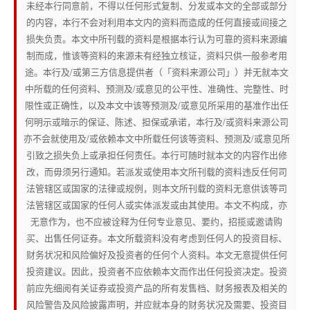
未经本行同意前，不得以任何形式复制、分发或本文的全部或部分
的内容，本行不会对利用本文内的资料而造成的任何直接或间接之
损失负责。本文中所刊载的资料是根据本行认为可靠的资料来源编
制而成，惟该等资料的来源未有经独立核证，资料只供一般参考用
途。本行及/或第三方信息提供者（「资料来源公司」）并无就本文
中所载的任何资料、预测及/或意见的公平性、准确性、完整性、时
限性或正确性，以及本文中该等预测及/或意见所采用的基准作出任
何明示或暗示的保证、陈述、担保或承诺，本行及/或资料来源公司
亦不会就使用及/或依赖本文中所载任何该等资料、预测及/或意见所
引致之损失负上或承担任何责任。本行可随时就本文的内容作出修
改，而毋须另行通知。若派发或使用本文所刊载的资料违反任何司
法管辖区或国家的法律或规例，则本文所刊载的资料无意供该等司
法管辖区或国家的任何人或实体派发或由其使用。本文不构成，亦
无意作为，也不应被诠释为任何专业意见、要约，招揽或邀请购
买、出售任何证券。本文所载资料没有考虑到任何人的投资目标、
财务状况和风险偏好及投资者的任何个人资料。本文无意提供任何
投资建议。因此，投资者不应依赖本文而作出任何投资决定。投资
前应先细阅有关证券或投资产品的所有发售档、财务报表及相关的
风险警告及风险披露声明，并应就本身的财务状况及需要、投资目