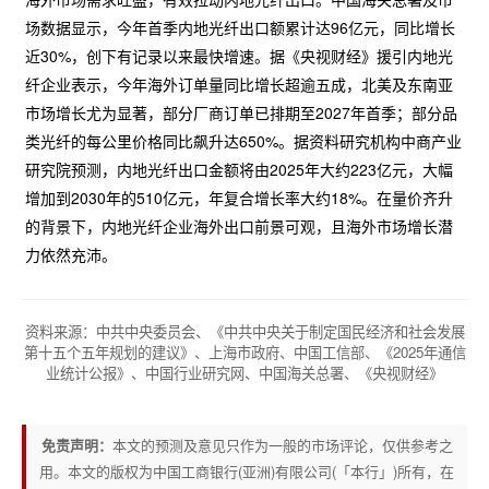
场数据显示，今年首季内地光纤出口额累计达96亿元，同比增长
近30%，创下有记录以来最快增速。据《央视财经》援引内地光
纤企业表示，今年海外订单量同比增长超逾五成，北美及东南亚
市场增长尤为显著，部分厂商订单已排期至2027年首季；部分品
类光纤的每公里价格同比飙升达650%。据资料研究机构中商产业
研究院预测，内地光纤出口金额将由2025年大约223亿元，大幅
增加到2030年的510亿元，年复合增长率大约18%。在量价齐升
的背景下，内地光纤企业海外出口前景可观，且海外市场增长潜
力依然充沛。
资料来源：中共中央委员会、《中共中央关于制定国民经济和社会发展
第十五个五年规划的建议》、上海市政府、中国工信部、《2025年通信
业统计公报》、中国行业研究网、中国海关总署、《央视财经》
免责声明：
本文的预测及意见只作为一般的市场评论，仅供参考之
用。本文的版权为中国工商银行(亚洲)有限公司(「本行」)所有，在