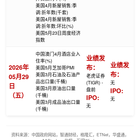
美国4月新屋销售:季
调:折年数(千套)
美国4月新屋销售:季
调:折年数:环比(%)
美国5月23日周度经济
指数
中国澳门4月酒店业入
业绩发
住率(%)
业绩发
2026年
布：
美国5月芝加哥PMI
布：
美国3月石油及石油产
05月29
老虎证券
品出口量(千桶)
(TIGR) -
无
日
美国3月原油出口量
盘前
IPO:
（五）
(千桶)
IPO:
无
美国3月成品油出口量
无
(千桶)
资料来源：中国政府网站，智通财经，格隆汇，ETNet，华盛通，