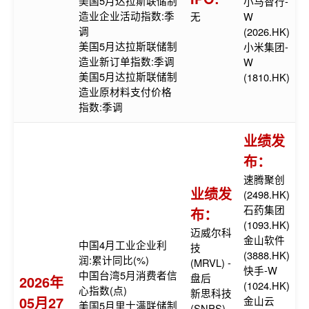
美国5月达拉斯联储制
小马智行-
造业企业活动指数:季
无
W
调
(2026.HK)
美国5月达拉斯联储制
小米集团-
造业新订单指数:季调
W
美国5月达拉斯联储制
(1810.HK)
造业原材料支付价格
指数:季调
业绩发
布：
速腾聚创
业绩发
(2498.HK)
石药集团
布：
(1093.HK)
迈威尔科
金山软件
中国4月工业企业利
技
(3888.HK)
润:累计同比(%)
(MRVL) -
快手-W
中国台湾5月消费者信
盘后
2026年
(1024.HK)
心指数(点)
新思科技
05月27
金山云
美国5月里士满联储制
(SNPS) -