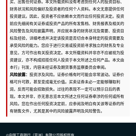
买、出售任何证券。本文所载资料没有考虑到任何人的投资目标、
财务状况和风险偏好及投资者的任何个人资料。本文无意提供任何
投资建议。因此，投资者不应依赖本文而作出任何投资决定。投资
前应先细阅有关证券或投资产品的所有发售档、财务报表及相关的
风险警告及风险披露声明，并应就本身的财务状况及需要、投资目
标及经验，详细考虑并决定该投资是否切合本身特定的投资需要及
承受风险的能力。您应于进行交易或投资前寻求独立的财务及专业
意见，方可作出有关投资决定。本文所载资料并非亦不应被视为投
资建议，亦不构成招揽任何人投资于本文所述之任何产品。本文由
本行」刊发，内容未经证券及期货事务监察委员会审阅。
风险披露：
投资涉及风险。证券价格有时可能会非常波动。证券价
格可升可跌，甚至变成毫无价值。买卖证券未必一定能够赚取利
润，反而可能会招致损失。过往的表现不一定可以预示日后的表
现。本文并非，亦无意总览本文所述之任何证券牵涉的任何或所有
风险。您在作出任何投资决定前，应参阅及明白有关该等证券的所
有销售文件，尤其是其中的风险披露声明及风险警告。
©中国工商银行（亚洲）有限公司版权所有