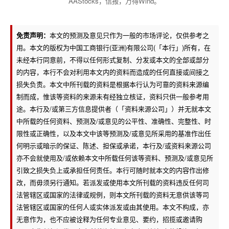
AAStocks，信报，万得Wind。
免责声明：
本文的预测及意见只作为一般的市场评论，仅供参考之
用。本文的版权为中国工商银行(亚洲)有限公司(「本行」)所有，在
未经本行同意前，不得以任何形式复制、分发或本文的全部或部分
的内容，本行不会对利用本文内的资料而造成的任何直接或间接之
损失负责。本文中所刊载的资料是根据本行认为可靠的资料来源编
制而成，惟该等资料的来源未有经独立核证，资料只供一般参考用
途。本行及/或第三方信息提供者（「资料来源公司」）并无就本文
中所载的任何资料、预测及/或意见的公平性、准确性、完整性、时
限性或正确性，以及本文中该等预测及/或意见所采用的基准作出任
何明示或暗示的保证、陈述、担保或承诺，本行及/或资料来源公司
亦不会就使用及/或依赖本文中所载任何该等资料、预测及/或意见所
引致之损失负上或承担任何责任。本行可随时就本文的内容作出修
改，而毋须另行通知。若派发或使用本文所刊载的资料违反任何司
法管辖区或国家的法律或规例，则本文所刊载的资料无意供该等司
法管辖区或国家的任何人或实体派发或由其使用。本文不构成，亦
无意作为，也不应被诠释为任何专业意见、要约，招揽或邀请购