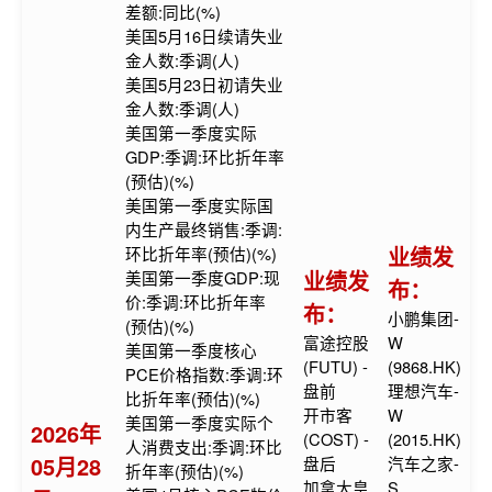
差额:同比(%)
美国5月16日续请失业
金人数:季调(人)
美国5月23日初请失业
金人数:季调(人)
美国第一季度实际
GDP:季调:环比折年率
(预估)(%)
美国第一季度实际国
内生产最终销售:季调:
业绩发
环比折年率(预估)(%)
业绩发
美国第一季度GDP:现
布：
价:季调:环比折年率
布：
小鹏集团-
(预估)(%)
富途控股
W
美国第一季度核心
(FUTU) -
(9868.HK)
PCE价格指数:季调:环
盘前
理想汽车-
比折年率(预估)(%)
开市客
W
美国第一季度实际个
2026年
(COST) -
(2015.HK)
人消费支出:季调:环比
05月28
盘后
汽车之家-
折年率(预估)(%)
加拿大皇
S