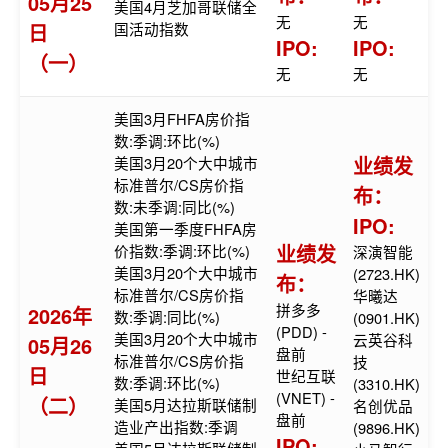
05月25
美国4月芝加哥联储全
无
无
日
国活动指数
IPO:
IPO:
（一）
无
无
美国3月FHFA房价指
数:季调:环比(%)
业绩发
美国3月20个大中城市
标准普尔/CS房价指
布：
数:未季调:同比(%)
IPO:
美国第一季度FHFA房
业绩发
价指数:季调:环比(%)
深演智能
美国3月20个大中城市
(2723.HK)
布：
标准普尔/CS房价指
华曦达
拼多多
2026年
数:季调:同比(%)
(0901.HK)
(PDD) -
美国3月20个大中城市
云英谷科
05月26
盘前
标准普尔/CS房价指
技
日
世纪互联
数:季调:环比(%)
(3310.HK)
(VNET) -
（二）
美国5月达拉斯联储制
名创优品
盘前
造业产出指数:季调
(9896.HK)
IPO: