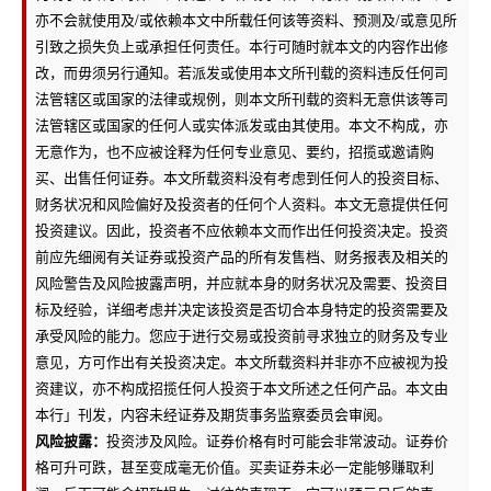
亦不会就使用及/或依赖本文中所载任何该等资料、预测及/或意见所
引致之损失负上或承担任何责任。本行可随时就本文的内容作出修
改，而毋须另行通知。若派发或使用本文所刊载的资料违反任何司
法管辖区或国家的法律或规例，则本文所刊载的资料无意供该等司
法管辖区或国家的任何人或实体派发或由其使用。本文不构成，亦
无意作为，也不应被诠释为任何专业意见、要约，招揽或邀请购
买、出售任何证券。本文所载资料没有考虑到任何人的投资目标、
财务状况和风险偏好及投资者的任何个人资料。本文无意提供任何
投资建议。因此，投资者不应依赖本文而作出任何投资决定。投资
前应先细阅有关证券或投资产品的所有发售档、财务报表及相关的
风险警告及风险披露声明，并应就本身的财务状况及需要、投资目
标及经验，详细考虑并决定该投资是否切合本身特定的投资需要及
承受风险的能力。您应于进行交易或投资前寻求独立的财务及专业
意见，方可作出有关投资决定。本文所载资料并非亦不应被视为投
资建议，亦不构成招揽任何人投资于本文所述之任何产品。本文由
本行」刊发，内容未经证券及期货事务监察委员会审阅。
风险披露：
投资涉及风险。证券价格有时可能会非常波动。证券价
格可升可跌，甚至变成毫无价值。买卖证券未必一定能够赚取利