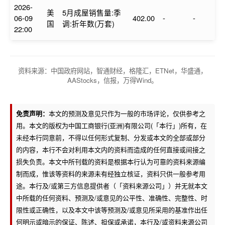
2026-
美
5月成屋销售量:季
06-09
402.00
-
-
国
调:折年数(万套)
22:00
资料来源：中国政府网站，智通财经，格隆汇，ETNet，华盛通，
AAStocks，信报，万得Wind。
免责声明：
本文的预测及意见只作为一般的市场评论，仅供参考之
用。本文的版权为中国工商银行(亚洲)有限公司(「本行」)所有，在
未经本行同意前，不得以任何形式复制、分发或本文的全部或部分
的内容，本行不会对利用本文内的资料而造成的任何直接或间接之
损失负责。本文中所刊载的资料是根据本行认为可靠的资料来源编
制而成，惟该等资料的来源未有经独立核证，资料只供一般参考用
途。本行及/或第三方信息提供者（「资料来源公司」）并无就本文
中所载的任何资料、预测及/或意见的公平性、准确性、完整性、时
限性或正确性，以及本文中该等预测及/或意见所采用的基准作出任
何明示或暗示的保证、陈述、担保或承诺，本行及/或资料来源公司