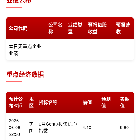
业绩公布
公司名
业绩类
预报每股
预报营
公司代码
称
型
收益
收
本日无重点企业
业绩
重点经济数据
预计公
地
预测
实际
指标名称
前值
布时间
区
值
值
2026-
美
6月Sentix投资信心
06-08
4.40
-
9.80
国
指数
22:30